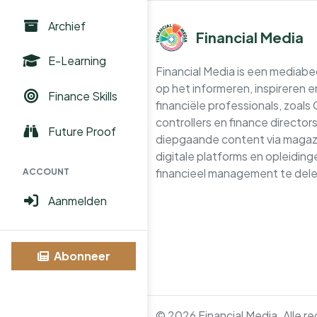
Archief
Financial Media
E-Learning
Financial Media is een mediabedr
op het informeren, inspireren 
Finance Skills
financiële professionals, zoals
controllers en finance directo
Future Proof
diepgaande content via magazi
digitale platforms en opleidin
financieel management te dele
ACCOUNT
Aanmelden
Abonneer
© 2026 Financial Media. Alle 