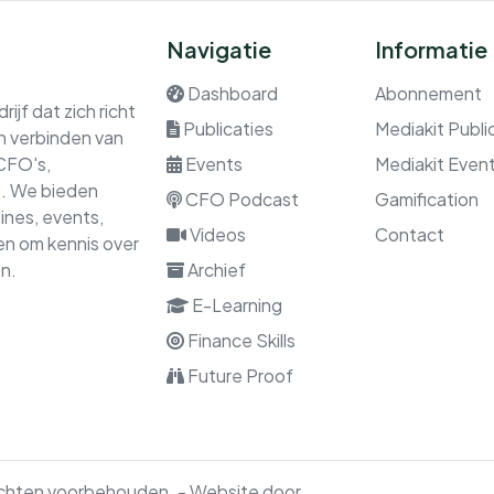
Navigatie
Informatie
Dashboard
Abonnement
ijf dat zich richt
Publicaties
Mediakit Publi
en verbinden van
 CFO's,
Events
Mediakit Even
rs. We bieden
CFO Podcast
Gamification
nes, events,
Videos
Contact
gen om kennis over
n.
Archief
E-Learning
Finance Skills
Future Proof
rechten voorbehouden. - Website door