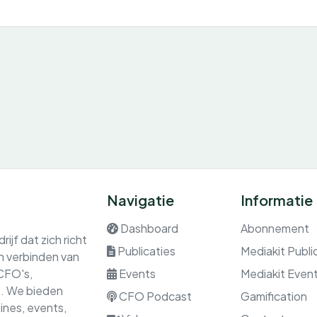
Navigatie
Informatie
Dashboard
Abonnement
ijf dat zich richt
Publicaties
Mediakit Publi
en verbinden van
 CFO's,
Events
Mediakit Even
rs. We bieden
CFO Podcast
Gamification
nes, events,