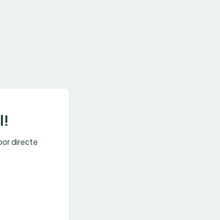
l!
oor directe