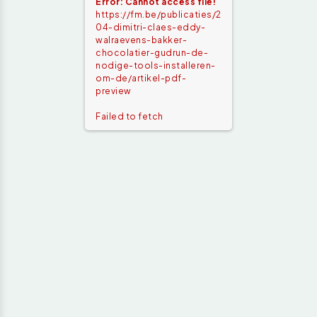
Error: Cannot access file!
https://fm.be/publicaties/2
04-dimitri-claes-eddy-
walraevens-bakker-
chocolatier-gudrun-de-
nodige-tools-installeren-
om-de/artikel-pdf-
preview
Failed to fetch