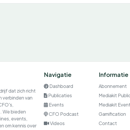
Navigatie
Informatie
Dashboard
Abonnement
ijf dat zich richt
Publicaties
Mediakit Publi
en verbinden van
 CFO's,
Events
Mediakit Even
rs. We bieden
CFO Podcast
Gamification
nes, events,
Videos
Contact
gen om kennis over