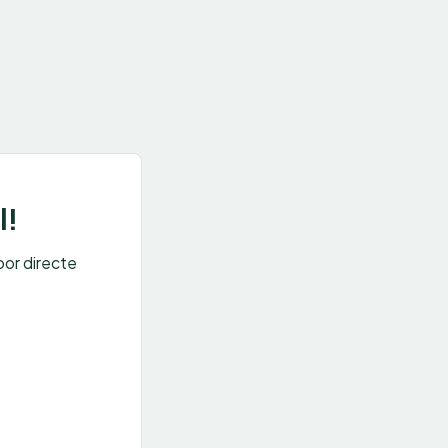
l!
oor directe