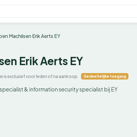
oen Machilsen Erik Aerts EY
en Erik Aerts EY
ie is exclusief voor leden of na aankoop.
Gedeeltelijke toegang
pecialist & information security specialist bij EY