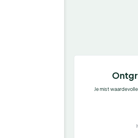
Ontgre
Je mist waardevoll