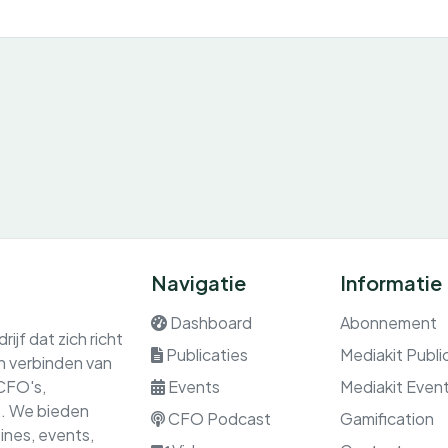
Navigatie
Informatie
Dashboard
Abonnement
ijf dat zich richt
Publicaties
Mediakit Publi
en verbinden van
 CFO's,
Events
Mediakit Even
rs. We bieden
CFO Podcast
Gamification
nes, events,