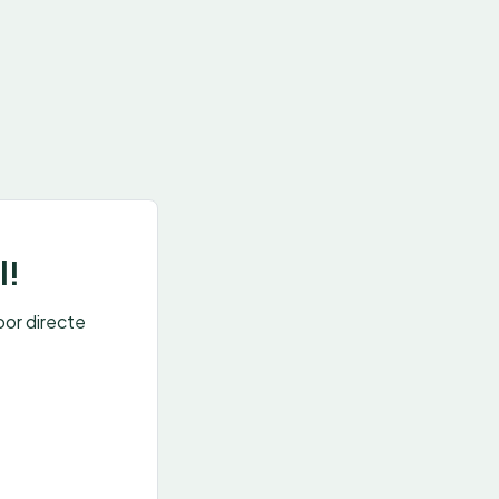
l!
oor directe