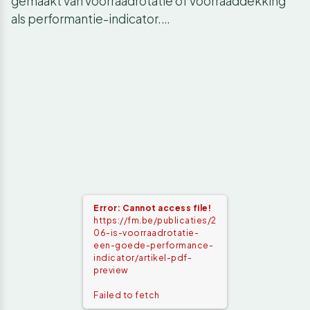
gemaakt van voorraadrotatie of voorraaddekking
als performantie-indicator.…
Error: Cannot access file!
https://fm.be/publicaties/2
06-is-voorraadrotatie-
een-goede-performance-
indicator/artikel-pdf-
preview
Failed to fetch