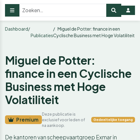
Dashboard
Miguel de Potter: finance in een
Publicaties
Cyclische Business met Hoge Volatiliteit
Miguel de Potter:
finance in een Cyclische
Business met Hoge
Volatiliteit
Deze publicatie is
Premium
exclusief voor leden of
Gedeeltelijke toegang
na aankoop.
De kantoren van scheepvaartgroep Exmar in