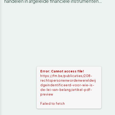
handelen in afgeleide financiële instrumenten…
Error: Cannot access file!
https://fm.be/publicaties/208-
rechtspersonenwordenwereldwij
dgeindentificeerd-voor-wie-is-
de-lei-van-belang/artikel-pdf-
preview
Failed to fetch