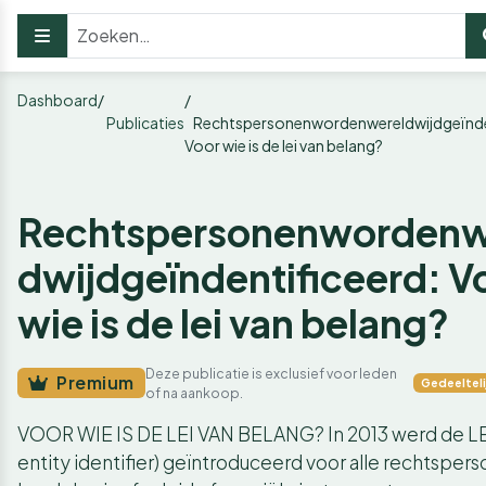
Dashboard
Publicaties
Rechtspersonenwordenwereldwijdgeïnde
Voor wie is de lei van belang?
Rechtspersonenwordenw
dwijdgeïndentificeerd: V
wie is de lei van belang?
Deze publicatie is exclusief voor leden
Premium
Gedeeltel
of na aankoop.
VOOR WIE IS DE LEI VAN BELANG? In 2013 werd de LEI
entity identifier) geïntroduceerd voor alle rechtsper