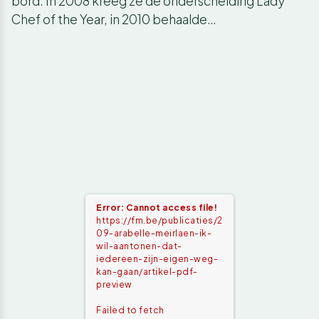
bord. In 2008 kreeg ze de onderscheiding Lady
Chef of the Year, in 2010 behaalde…
Error: Cannot access file!
https://fm.be/publicaties/2
09-arabelle-meirlaen-ik-
wil-aantonen-dat-
iedereen-zijn-eigen-weg-
kan-gaan/artikel-pdf-
preview
Failed to fetch