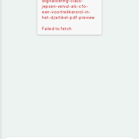
digitalisering-claus-
jepsen-vervul-als-cfo-
een-voortrekkersrol-in-
het-d/artikel-pdf-preview
Failed to fetch