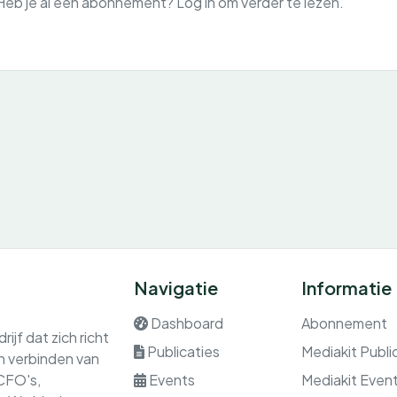
Heb je al een abonnement? Log in om verder te lezen.
Navigatie
Informatie
Dashboard
Abonnement
ijf dat zich richt
Publicaties
Mediakit Publi
en verbinden van
 CFO's,
Events
Mediakit Even