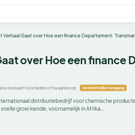
it Verhaal Gaat over Hoe een finance Departement: Transma
 Gaat over Hoe een finance
ie is exclusief voor leden of na aankoop.
Gedeeltelijke toegang
ernationaal distributiebedrijf voor chemische producten
n snelle groei kende, voornamelijk in Afrika…