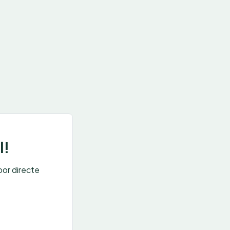
l!
oor directe