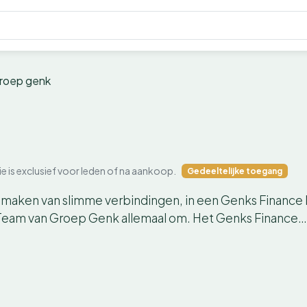
roep genk
ie is exclusief voor leden of na aankoop.
Gedeeltelijke toegang
e maken van slimme verbindingen, in een Genks Finance
ce Team van Groep Genk allemaal om. Het Genks Finance…