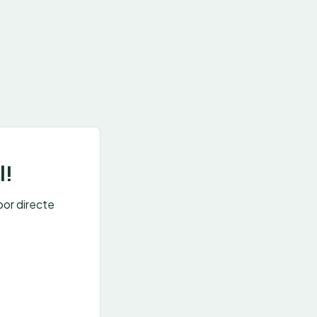
l!
oor directe