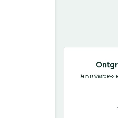
Ontgre
Je mist waardevoll