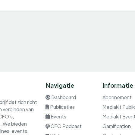
Navigatie
Informatie
Dashboard
Abonnement
ijf dat zich richt
Publicaties
Mediakit Publi
en verbinden van
 CFO's,
Events
Mediakit Even
rs. We bieden
CFO Podcast
Gamification
nes, events,