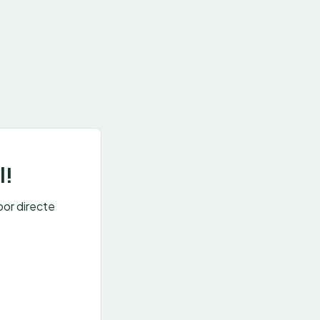
l!
oor directe