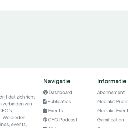
Navigatie
Informatie
Dashboard
Abonnement
ijf dat zich richt
Publicaties
Mediakit Publi
en verbinden van
 CFO's,
Events
Mediakit Even
rs. We bieden
CFO Podcast
Gamification
nes, events,