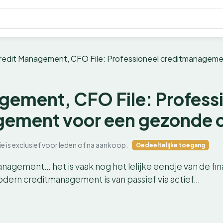
redit Management, CFO File: Professioneel creditmanageme
gement, CFO File: Profess
gement voor een gezonde 
ie is exclusief voor leden of na aankoop.
Gedeeltelijke toegang
nagement… het is vaak nog het lelijke eendje van de fin
modern creditmanagement is van passief via actief…