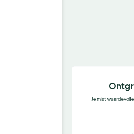
Ontgre
Je mist waardevoll