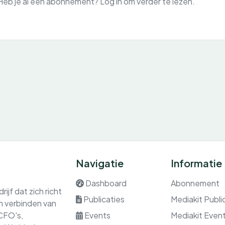
Heb je al een abonnement? Log in om verder te lezen.
Navigatie
Informatie
Dashboard
Abonnement
ijf dat zich richt
Publicaties
Mediakit Publi
en verbinden van
 CFO's,
Events
Mediakit Even