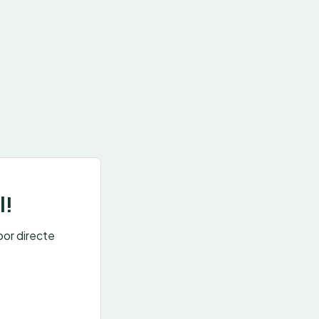
l!
oor directe