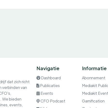
Navigatie
Informatie
Dashboard
Abonnement
ijf dat zich richt
Publicaties
Mediakit Publi
en verbinden van
 CFO's,
Events
Mediakit Even
rs. We bieden
CFO Podcast
Gamification
nes, events,