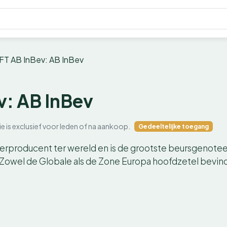
FT AB InBev: AB InBev
v: AB InBev
ie is exclusief voor leden of na aankoop.
Gedeeltelijke toegang
bierproducent ter wereld en is de grootste beursgenote
Zowel de Globale als de Zone Europa hoofdzetel bevind