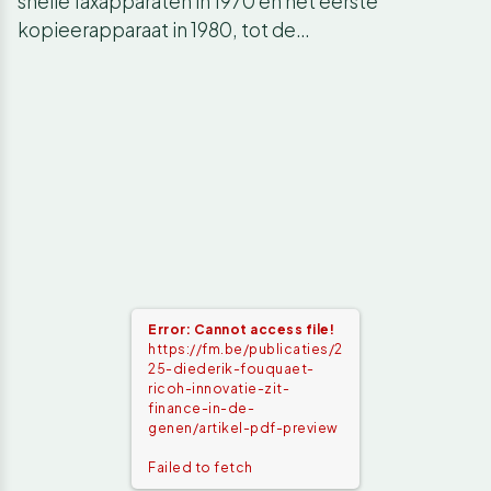
snelle faxapparaten in 1970 en het eerste
kopieerapparaat in 1980, tot de…
Error: Cannot access file!
https://fm.be/publicaties/2
25-diederik-fouquaet-
ricoh-innovatie-zit-
finance-in-de-
genen/artikel-pdf-preview
Failed to fetch