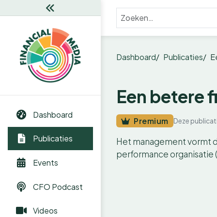
Dashboard
Publicaties
E
Een betere f
Dashboard
Premium
Deze publicat
Publicaties
Het management vormt de s
performance organisatie (
Events
CFO Podcast
Videos