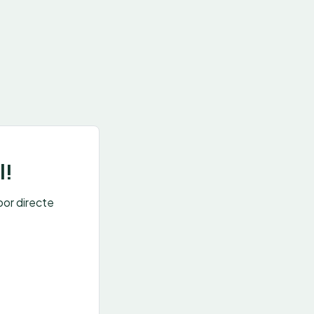
l!
oor directe