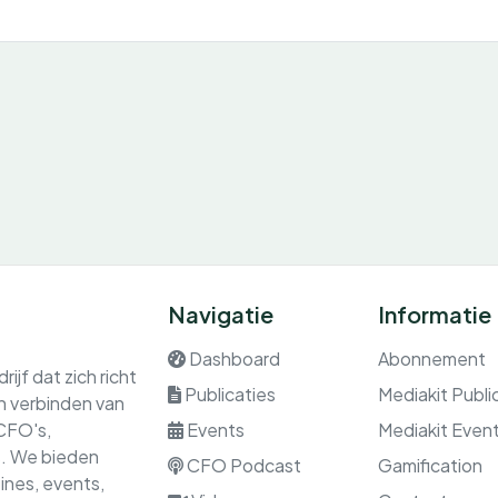
Navigatie
Informatie
Dashboard
Abonnement
ijf dat zich richt
Publicaties
Mediakit Publi
en verbinden van
 CFO's,
Events
Mediakit Even
rs. We bieden
CFO Podcast
Gamification
nes, events,