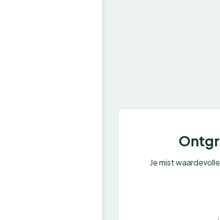
Ontgre
Je mist waardevoll