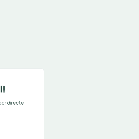
l!
oor directe