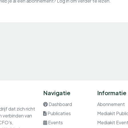
Heb je al een abonnement? Log in om verder te lezen.
Navigatie
Informatie
Dashboard
Abonnement
ijf dat zich richt
Publicaties
Mediakit Publi
en verbinden van
 CFO's,
Events
Mediakit Even