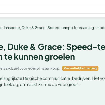
lse Jansoone, Duke & Grace: Speed-tempo forecasting- mode
ne, Duke & Grace: Speed-t
 te kunnen groeien
ie is exclusief voor leden of na aankoop.
Gedeeltelijke toegang
elangrijkste Belgische communicatie-bedrijven. Het voo
jn kielzog, en maakt zich nu op voor groei…