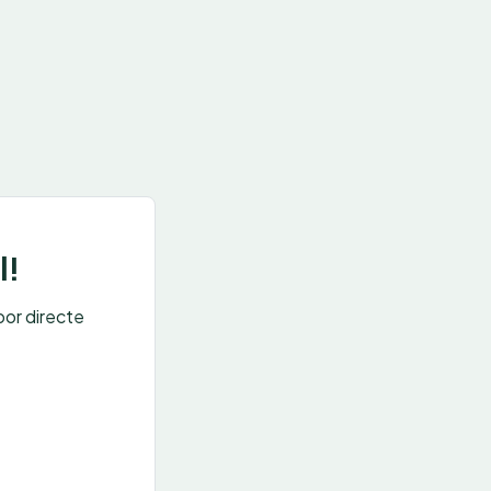
l!
oor directe