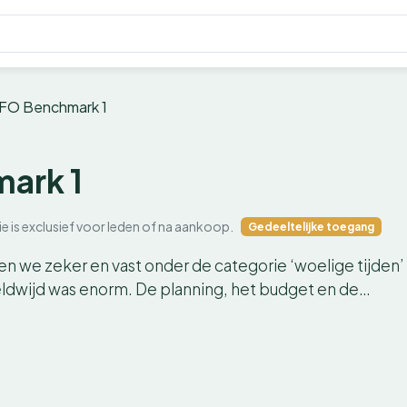
FO Benchmark 1
ark 1
ie is exclusief voor leden of na aankoop.
Gedeeltelijke toegang
nen we zeker en vast onder de categorie ‘woelige tijden’
ldwijd was enorm. De planning, het budget en de…