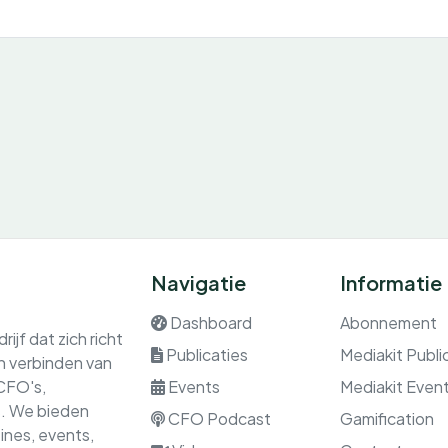
Navigatie
Informatie
Dashboard
Abonnement
ijf dat zich richt
Publicaties
Mediakit Publi
en verbinden van
 CFO's,
Events
Mediakit Even
rs. We bieden
CFO Podcast
Gamification
nes, events,