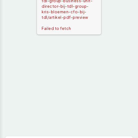
tdl-group-business-unit-
director-bij-tdl-group-
kris-bloemen-cfo-bij-
tdl/artikel-pdf-preview
Failed to fetch