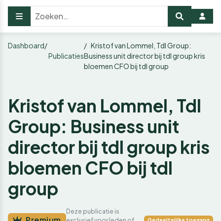
Dashboard
Kristof van Lommel, Tdl Group:
Publicaties
Business unit director bij tdl group kris
bloemen CFO bij tdl group
Kristof van Lommel, Tdl
Group: Business unit
director bij tdl group kris
bloemen CFO bij tdl
group
Deze publicatie is
Premium
exclusief voor leden of
Gedeeltelijke toegang