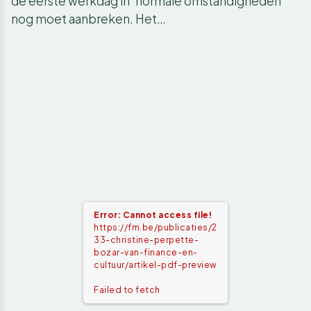
de eerste werkdag in 'normale omstandigheden'
nog moet aanbreken. Het…
Error: Cannot access file!
https://fm.be/publicaties/2
33-christine-perpette-
bozar-van-finance-en-
cultuur/artikel-pdf-preview
Failed to fetch