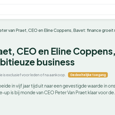
eter van Praet, CEO en Eline Coppens, Bavet: finance groei
aet, CEO en Eline Coppens,
itieuze business
ie is exclusief voor leden of na aankoop.
Gedeeltelijke toegang
de in vijf jaar tijd uit naar een gevestigde waarde in on
-up is bij monde van CEO Peter Van Praet klaar voor d