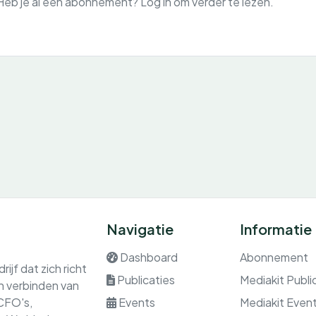
Heb je al een abonnement? Log in om verder te lezen.
Navigatie
Informatie
Dashboard
Abonnement
ijf dat zich richt
Publicaties
Mediakit Publi
en verbinden van
 CFO's,
Events
Mediakit Even