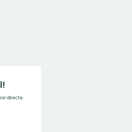
l!
oor directe