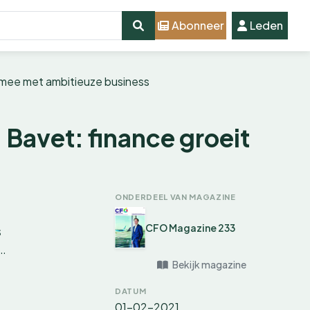
Abonneer
Leden
t mee met ambitieuze business
 Bavet: finance groeit
ONDERDEEL VAN MAGAZINE
CFO Magazine 233
s
e…
Bekijk magazine
DATUM
01-02-2021