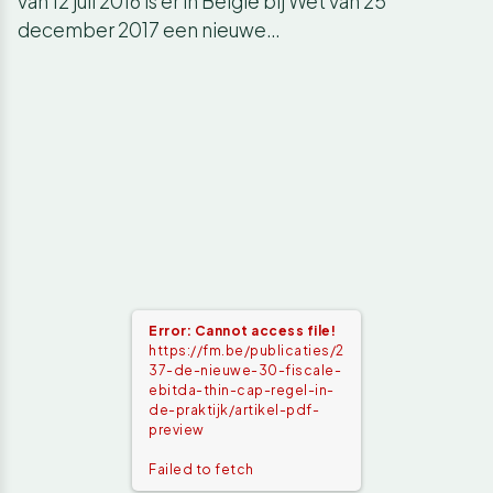
van 12 juli 2016 is er in België bij Wet van 25
december 2017 een nieuwe…
Error: Cannot access file!
https://fm.be/publicaties/2
37-de-nieuwe-30-fiscale-
ebitda-thin-cap-regel-in-
de-praktijk/artikel-pdf-
preview
Failed to fetch