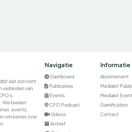
Navigatie
Informatie
Dashboard
Abonnement
ijf dat zich richt
Publicaties
Mediakit Publi
en verbinden van
 CFO's,
Events
Mediakit Even
rs. We bieden
CFO Podcast
Gamification
nes, events,
Videos
Contact
gen om kennis over
n.
Archief