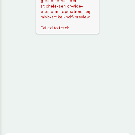
geraldine-van-der-
stichele-senior-vice-
president-operations-bij-
mivb/artikel-pdf-preview
Failed to fetch