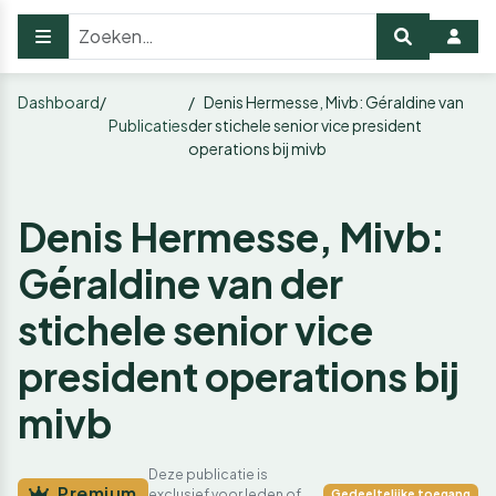
Dashboard
Denis Hermesse, Mivb: Géraldine van
Publicaties
der stichele senior vice president
operations bij mivb
Denis Hermesse, Mivb:
Géraldine van der
stichele senior vice
president operations bij
mivb
Deze publicatie is
Premium
exclusief voor leden of
Gedeeltelijke toegang