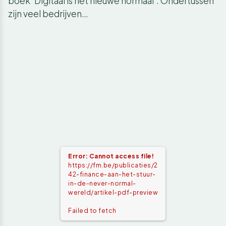
boek ‘Digitaal is het nieuwe normaal’. Ondertussen
zijn veel bedrijven…
Error: Cannot access file!
https://fm.be/publicaties/2
42-finance-aan-het-stuur-
in-de-never-normal-
wereld/artikel-pdf-preview
Failed to fetch