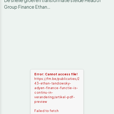
De snelle groei en transformatie stelde Head of
Group Finance Ethan…
Error: Cannot access file!
https://fm.be/publicaties/2
43-ethan-tandowsky-
adyen-finance-functie-is-
continu-in-
verandering/artikel-pdf-
preview
Failed to fetch