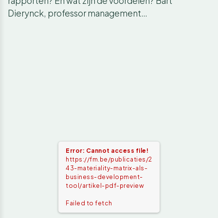
rapporten? En wat zijn de voordelen? Bart
Dierynck, professor management…
Error: Cannot access file!
https://fm.be/publicaties/2
43-materiality-matrix-als-
business-development-
tool/artikel-pdf-preview
Failed to fetch