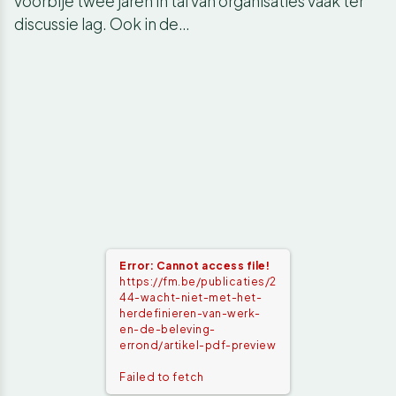
voorbije twee jaren in tal van organisaties vaak ter
discussie lag. Ook in de…
Error: Cannot access file!
https://fm.be/publicaties/2
44-wacht-niet-met-het-
herdefinieren-van-werk-
en-de-beleving-
errond/artikel-pdf-preview
Failed to fetch