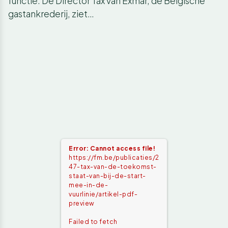
functie. De Director Tax van Exmar, de Belgische
gastankrederij, ziet…
Error: Cannot access file!
https://fm.be/publicaties/2
47-tax-van-de-toekomst-
staat-van-bij-de-start-
mee-in-de-
vuurlinie/artikel-pdf-
preview
Failed to fetch