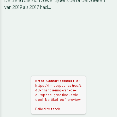
De trend die zich zowel tijdens de onderzoeken
van 2019 als 2017 had…
Error: Cannot access file!
https://fm.be/publicaties/2
48-financiering-van-de-
europese-grootindustrie-
deel-1/artikel-pdf-preview
Failed to fetch