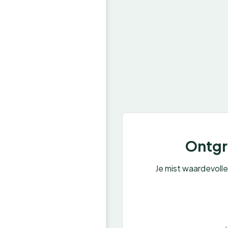
Ontgre
Je mist waardevoll