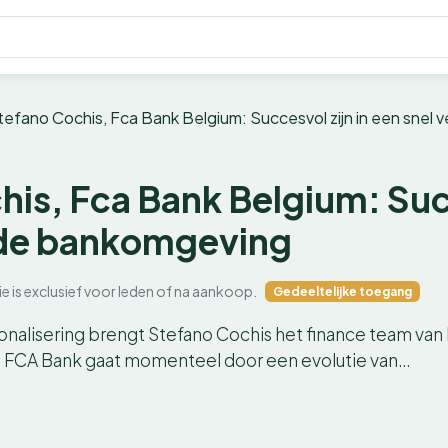
tefano Cochis, Fca Bank Belgium: Succesvol zijn in een sne
is, Fca Bank Belgium: Succ
de bankomgeving
ie is exclusief voor leden of na aankoop.
Gedeeltelijke toegang
onalisering brengt Stefano Cochis het finance team va
. FCA Bank gaat momenteel door een evolutie van…