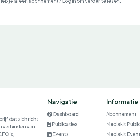
Heb je al een abonnement? Log in om verder te lezen.
Navigatie
Informatie
Dashboard
Abonnement
ijf dat zich richt
Publicaties
Mediakit Publi
en verbinden van
 CFO's,
Events
Mediakit Even