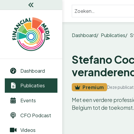
Dashboard
Publicaties
S
Stefano Coch
veranderen
Dashboard
Publicaties
Premium
Deze publicat
Met een verdere professi
Events
Belgium tot de toekomst
CFO Podcast
Videos