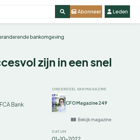
Abonneer
Leden
l veranderende bankomgeving
esvol zijn in een snel
ONDERDEEL VAN MAGAZINE
CFO Magazine 249
n FCA Bank
Bekijk magazine
DATUM
01-10-2022