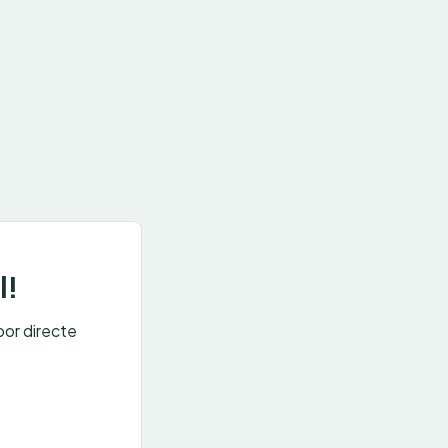
l!
oor directe