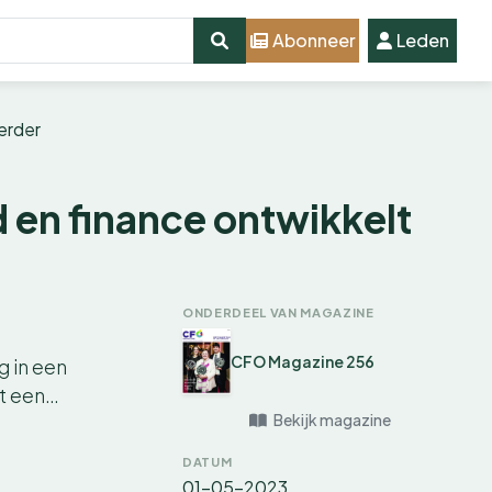
Abonneer
Leden
verder
d en finance ontwikkelt
ONDERDEEL VAN MAGAZINE
CFO Magazine 256
g in een
ot een…
Bekijk magazine
DATUM
01-05-2023