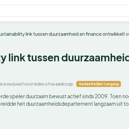
ustainability link tussen duurzaamheid en finance ontwikkelt 
ty link tussen duurzaamhei
ie is exclusief voor leden of na aankoop.
Gedeeltelijke toegang
erde speler duurzaam bewust actief sinds 2009. Toen no
breidde het duurzaamheidsdepartement langzaam uit t