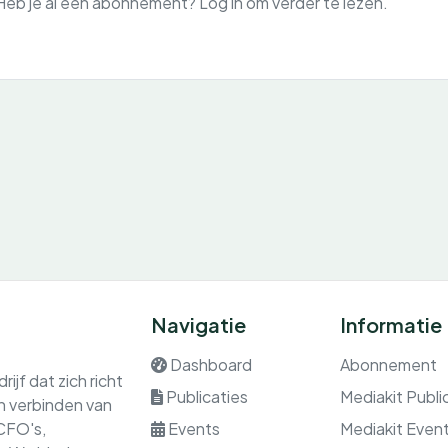
Heb je al een abonnement? Log in om verder te lezen.
Navigatie
Informatie
Dashboard
Abonnement
ijf dat zich richt
Publicaties
Mediakit Publi
en verbinden van
 CFO's,
Events
Mediakit Even