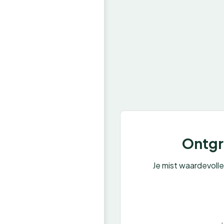
Ontgre
Je mist waardevoll