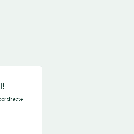
l!
oor directe