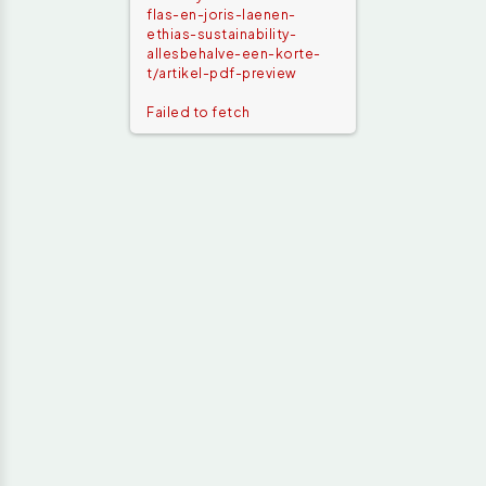
flas-en-joris-laenen-
ethias-sustainability-
allesbehalve-een-korte-
t/artikel-pdf-preview
Failed to fetch