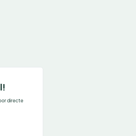
l!
oor directe