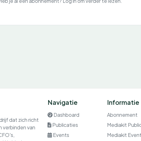
Heb je al een abonnement? Log in om verder te lezen.
Navigatie
Informatie
Dashboard
Abonnement
ijf dat zich richt
Publicaties
Mediakit Publi
en verbinden van
 CFO's,
Events
Mediakit Even