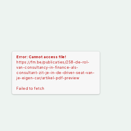
Error: Cannot access file!
https://fm.be/publicaties/258-de-rol-
van-consultancy-in-finance-als-
consultant-zit-je-in-de-driver-seat-van-
je-eigen-car/artikel-pdf-preview
Failed to fetch