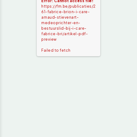
Error: Cannot access file!
https://fm.be/publicaties/2
61-fabrice-brion-i-care-
arnaud-stievenart-
medeoprichter-en-
bestuurslid-bij-i-care-
fabrice-bri/artikel-pdf-
preview
Failed to fetch