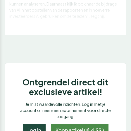
kunnen analyseren. Daarnaast kijk ik ook naar de bijdrage
van AI in het opstellen van de rapporten en in hoeverre
investeerders AI gebruiken om ze te lezen”, zegt hij.
Ontgrendel direct dit
exclusieve artikel!
Je mist waardevolle inzichten. Log in met je
account of neem een abonnement voor directe
toegang.
Log in
Koop artikel ( € 4,99 )