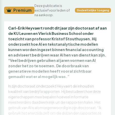
Deze publicatie is
Premium
exclusief voor leden of
Gedeeltelijke toegang
na aankoop.
Carl-Erik Heyvaert rondt dit jaar zijn doctoraat af aan
de KU Leuven en Vlerick Business School onder
toezicht van professor Kristof Stouthuysen. Hij
onderzoekt hoe AI en tekstanalytische modellen
kunnen worden ingezet binnen financial accounting
en adviseert bedrijven waar AI hen van dienst kan zijn.
“Veel bedrijven gebruiken al jaren vormen van AI
zonder het zo te noemen. De doorbraak van
generatieve modellen heeft vooral zichtbaar
gemaakt wat er al mogelijk was.”
In zijn doctoraat onderzoekt Heyvaert de inhoud en
kwaliteit van bedrijfsrapporten. Hij bestudeert hoe deze
eigenschappen mee bepalen hoeveel informatie
investeerders daadwerkelijk uit die rapporten halen. Het
gebruik van AI is alomtegenwoordig in zijn doctoraat. “Ik
gebruik het enerzijds zelf om die duizenden rapporten te