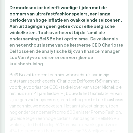
De modesector beleeft woelige tijden met de
opmars van ultrafastfashionspelers, een lange
periode van hoge inflatie en kwakkelende seizoenen.
Aan uitdagingen geen gebrek voor elke Belgische
winkelketen. Toch overheerst bij de familiale
onderneming Bel&Bo het optimisme. De vakkennis
en het enthousiasme van de kersverse CEO Charlotte
Delfosse en de analytische kijk van finance manager
Luc Van Vyve creëren er een verrijkende
kruisbestuiving.
Bel&Bo vatte recent een nieuw hoofdstuk aan in zijn
ontstaansgeschiedenis. Charlotte Delfosse (36) nam het
voorbije voorjaar de CEO-fakkel over van vader Michel, die
het huis ruim 41 jaar leidde. Hij bouwde het textielatelier van
zijn eigen vader tijdens de jaren tachtig om tot de thuisbasis
van een nieuwe modeketen. Het aantal vestigingen, toen
nog onder de noemer Promo 800 en later Promo Fashion,
groeide tegen een hoge cadans. Vandaag telt Bel&Bo 95
winkels, stelt het bedrijf 620 mensen te werk (goed voor
474 fte’s) en draait het een omzet van 78,6 miljoen euro.