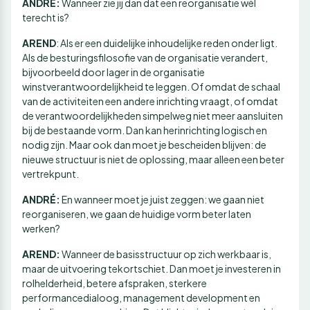
ANDRÉ:
Wanneer zie jij dan dat een reorganisatie wél
terecht is?
AREND
: Als er een duidelijke inhoudelijke reden onder ligt.
Als de besturingsfilosofie van de organisatie verandert,
bijvoorbeeld door lager in de organisatie
winstverantwoordelijkheid te leggen. Of omdat de schaal
van de activiteiten een andere inrichting vraagt, of omdat
de verantwoordelijkheden simpelweg niet meer aansluiten
bij de bestaande vorm. Dan kan herinrichting logisch en
nodig zijn. Maar ook dan moet je bescheiden blijven: de
nieuwe structuur is niet de oplossing, maar alleen een beter
vertrekpunt.
ANDRÉ:
En wanneer moet je juist zeggen: we gaan niet
reorganiseren, we gaan de huidige vorm beter laten
werken?
AREND:
Wanneer de basisstructuur op zich werkbaar is,
maar de uitvoering tekortschiet. Dan moet je investeren in
rolhelderheid, betere afspraken, sterkere
performancedialoog, management development en