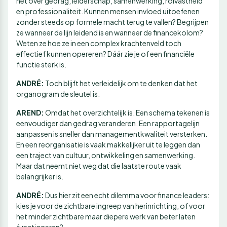
het over gedrag, leiderschap, samenwerking, rolvastheid
en professionaliteit. Kunnen mensen invloed uitoefenen
zonder steeds op formele macht terug te vallen? Begrijpen
ze wanneer de lijn leidend is en wanneer de financekolom?
Weten ze hoe ze in een complex krachtenveld toch
effectief kunnen opereren? Dáár zie je of een financiële
functie sterk is.
ANDRÉ:
Toch blijft het verleidelijk om te denken dat het
organogram de sleutel is.
AREND:
Omdat het overzichtelijk is. Een schema tekenen is
eenvoudiger dan gedrag veranderen. Een rapportagelijn
aanpassen is sneller dan managementkwaliteit versterken.
En een reorganisatie is vaak makkelijker uit te leggen dan
een traject van cultuur, ontwikkeling en samenwerking.
Maar dat neemt niet weg dat die laatste route vaak
belangrijker is.
ANDRÉ:
Dus hier zit een echt dilemma voor finance leaders:
kies je voor de zichtbare ingreep van herinrichting, of voor
het minder zichtbare maar diepere werk van beter laten