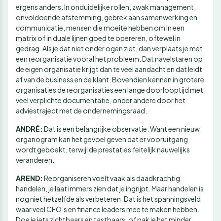
ergens anders. In onduidelijke rollen, zwak management,
onvoldoende afstemming, gebrek aan samenwerking en
communicatie, mensen die moeite hebben om in een
matrix of in duale lijnen goed te opereren, oftewel in
gedrag. Als je dat niet onder ogen ziet, dan verplaats je met
een reorganisatie vooral het probleem. Dat navelstaren op
de eigen organisatie krijgt dan te veel aandacht en dat leidt
af van de business en de klant. Bovendien kennen in grotere
organisaties de reorganisaties een lange doorlooptijd met
veel verplichte documentatie, onder andere door het
adviestraject met de ondernemingsraad.
ANDRÉ:
Dat is een belangrijke observatie. Want een nieuw
organogram kan het gevoel geven dat er vooruitgang
wordt geboekt, terwijl de prestaties feitelijk nauwelijks
veranderen.
AREND:
Reorganiseren voelt vaak als daadkrachtig
handelen, je laat immers zien dat je ingrijpt. Maar handelen is
nog niet hetzelfde als verbeteren. Dat is het spanningsveld
waar veel CFO’s en finance leaders mee te maken hebben.
Doe je iets zichtbaars en tastbaars, of pak je het minder