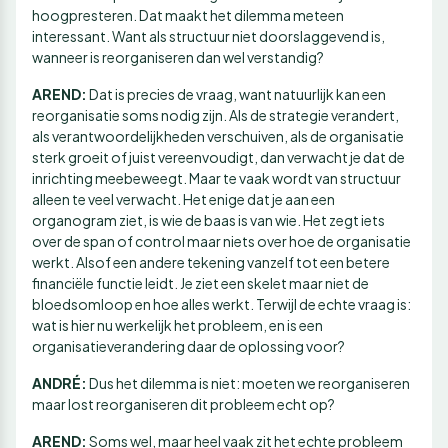
hoogpresteren. Dat maakt het dilemma meteen
interessant. Want als structuur niet doorslaggevend is,
wanneer is reorganiseren dan wel verstandig?
AREND:
Dat is precies de vraag, want natuurlijk kan een
reorganisatie soms nodig zijn. Als de strategie verandert,
als verantwoordelijkheden verschuiven, als de organisatie
sterk groeit of juist vereenvoudigt, dan verwacht je dat de
inrichting meebeweegt. Maar te vaak wordt van structuur
alleen te veel verwacht. Het enige dat je aan een
organogram ziet, is wie de baas is van wie. Het zegt iets
over de span of control maar niets over hoe de organisatie
werkt. Alsof een andere tekening vanzelf tot een betere
financiële functie leidt. Je ziet een skelet maar niet de
bloedsomloop en hoe alles werkt. Terwijl de echte vraag is:
wat is hier nu werkelijk het probleem, en is een
organisatieverandering daar de oplossing voor?
ANDRÉ:
Dus het dilemma is niet: moeten we reorganiseren
maar lost reorganiseren dit probleem echt op?
AREND:
Soms wel, maar heel vaak zit het echte probleem