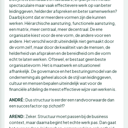
spectaculaire maar vaak effectievere werk op van beter
leidinggeven, helderder afspreken en beter samenwerken?
Daarbij komt dat er meerdere vormen zijn die kunnen
werken. Hiërarchische aansturing, functionele aansturing,
een matrix, meer centraal, meer decentraal. De ene
organisatie kiest voor de ene vorm, de andere voor een
andere. Het verschil wordt uiteindelijk niet gemaakt door
de vorm zelf, maar door de kwaliteit van de mensen, de
helderheid van afspraken en de bereidheid om die vorm
echt te laten werken. Oftewel, er bestaat geen beste
organisatievorm. Het is maatwerk en situationeel
afhankelijk. De governance en het besturingsmodel van de
onderneming als geheel alsook de stijl van leidinggeven,
cultuur en mensen bepalen uiteindelijk wat voor de
financiële afdeling de meest effectieve wijze van werken is.
ANDRÉ:
Dus structuur is eerder een randvoorwaarde dan
een succesfactor op zichzelf?
AREND:
Zeker. Structuur moet passen bij de business
context, maar daarna begint het echte werk pas. Dan gaat