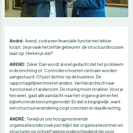
André:
Arend, zodra een financiële functie niet lekker
loopt, zie je vaak hetzelfde gebeuren: de structuurdiscussie
laait op. Herken je dat?
AREND:
Zeker. Dan wordt al snel gedacht dat het probleem
in de inrichting zit. Controllers moeten centraler worden
aangestuurd. Of juist dichter op de business. De
rapportagelijnen moeten anders. Van hiërarchisch naar
functioneel of andersom. De sturing moet strakker. Voor je
het weet, gaat alle aandacht naar het organogram en het
bijbehorende besturingsmodel. En dat is begrijpelijk, want
een structuurverandering oogt concreet en daadkrachtig.
ANDRÉ:
Terwijl uit ons hoogpresterende
organisatieonderzoek juist blijkt dat organisatievormen en
structuren op zichzelf weinig onderscheidend zijn voor