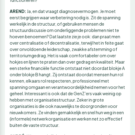
functioneren?
AREND:
Ja, en dat vraagt diagnosevermogen. Je moet
eerst begrijpen waar verbetering nodig is. Zit de spanning
werkelijk in de structuur, of gebruiken mensen de
structuurdiscussie om onderliggende problemen niet te
hoeven benoemen? Dat laatste zie je ook: dan praat men
over centralisatie of decentralisatie, terwijl het in feite gaat
over onvoldoende leiderschap, zwakke afstemming of
territoriumgedrag. Het is vaak comfortabeler om over
hokjes en lijnen te praten dan over gedrag en kwaliteit. Maar
een sterke financiële functie ontstaat niet doordat blokje A
onder blokje B hangt. Zij ontstaat doordat mensen hun rol
kennen, elkaars rol respecteren, professioneel met
spanning omgaan en verantwoordelijkheid nemen voor het
geheel. Interessant is ook dat de GenZ’ers vaak weinig op
hebben met organisatiestructuur. Zeker in grote
organisaties is die ook nauwelijks te doorgronden voor
nieuwkomers. Ze vinden gemakkelijk en snel hun weg in een
(informele) netwerkorganisatie en werken net zo effectief
buiten de vaste structuur.