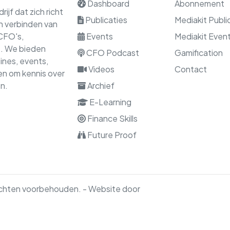
Dashboard
Abonnement
ijf dat zich richt
Publicaties
Mediakit Publi
en verbinden van
 CFO's,
Events
Mediakit Even
rs. We bieden
CFO Podcast
Gamification
nes, events,
Videos
Contact
gen om kennis over
n.
Archief
E-Learning
Finance Skills
Future Proof
rechten voorbehouden. - Website door