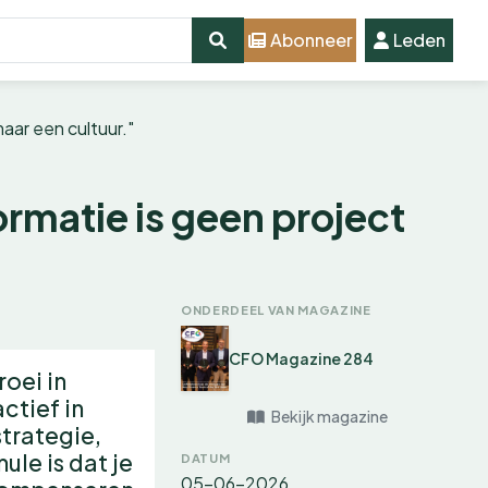
Abonneer
Leden
aar een cultuur."
ormatie is geen project
ONDERDEEL VAN MAGAZINE
CFO Magazine 284
roei in
ctief in
Bekijk magazine
strategie,
ule is dat je
DATUM
05-06-2026