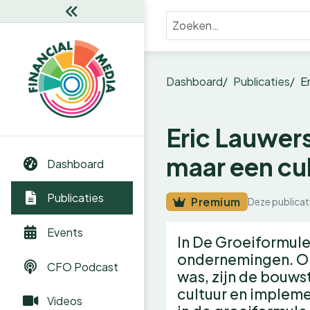
Dashboard
Publicaties
E
Eric Lauwers
maar een cul
Dashboard
Publicaties
Premium
Deze publicat
Events
In De Groeiformule
ondernemingen. On
CFO Podcast
was, zijn de bouws
cultuur en impleme
Videos