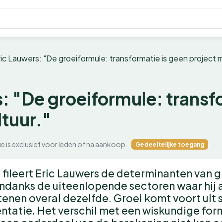
ric Lauwers: "De groeiformule: transformatie is geen project m
: "De groeiformule: transf
tuur."
ie is exclusief voor leden of na aankoop.
Gedeeltelijke toegang
 fileert Eric Lauwers de determinanten van g
danks de uiteenlopende sectoren waar hij a
tenen overal dezelfde. Groei komt voort uit 
ntatie. Het verschil met een wiskundige form