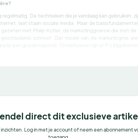
ière?
ag regelmatig. De technieken die je vandaag kan gebruiken, zi
ernet, laat staan sociale media. Maar de basisfundamenten 
 gezeten met Philip Kotler, dé marketinggoeroe die met de v
e) geschiedenis schreef. Dat model van de marketingmix we
eeds een goede kapstok. Ondertussen zijn er P’s bijgekomen
ndel direct dit exclusieve artike
e inzichten. Log in met je account of neem een abonnement v
toegang.