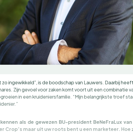
iet zo ingewikkeld”, is de boodschap van Lauwers. Daarbij heeft 
lmares. Zijn gevoel voor zaken komt voort uit een combinatie 
oeien in een kruideniersfamilie. “Mijn belangrijkste troef staa
idenier.”
u kennen als de gewezen BU-president BeNeFraLux van 
er Crop’s maar uit uw roots bent u een marketeer. Hoe