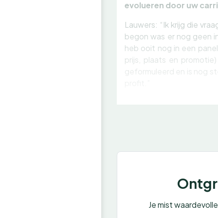
evolueren door uw carr
Lauwers: “Ik krijg die vra
begon was er nog geen int
heb ooit nog in een panel
prijs, plaats en promoti
geformuleerd en is nog st
profit.”
Ontgre
Je mist waardevoll