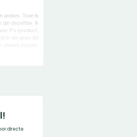
jn anders. Toen ik
zijn dezelfde. Ik
ier P’s (product,
rd in de jaren 60
: planet, people,
l!
oor directe