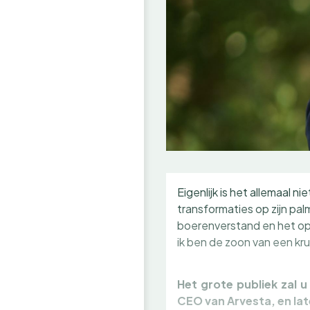
Eigenlijk is het allemaal n
transformaties op zijn pa
boerenverstand en het opgr
ik ben de zoon van een kru
Het grote publiek zal 
CEO van Arvesta, en lat