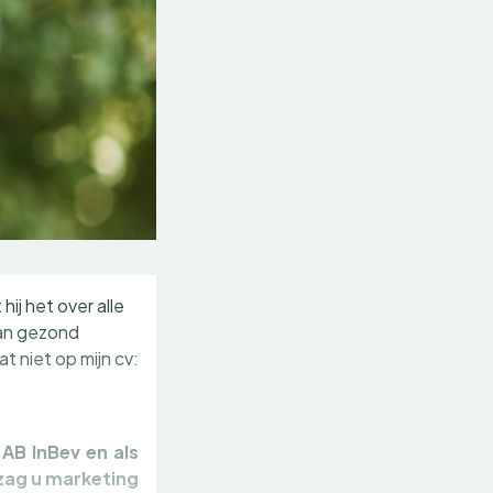
hij het over alle
van gezond
t niet op mijn cv:
AB InBev en als
 zag u marketing