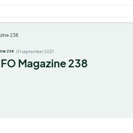
ine 238
01 september 2021
itie 238
FO Magazine 238