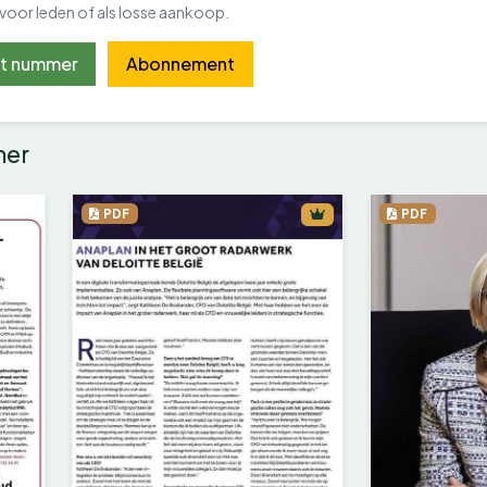
 voor leden of als losse aankoop.
it nummer
Abonnement
mer
PDF
PDF