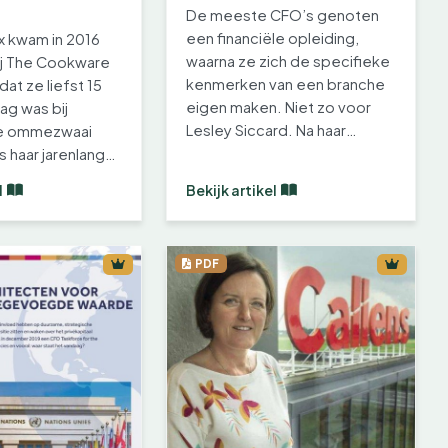
De meeste CFO’s genoten
een financiële opleiding,
x kwam in 2016
waarna ze zich de specifieke
ij The Cookware
kenmerken van een branche
t ze liefst 15
eigen maken. Niet zo voor
lag was bij
Lesley Siccard. Na haar
De ommezwaai
studies als…
 haar jarenlange
l
Bekijk artikel
PDF