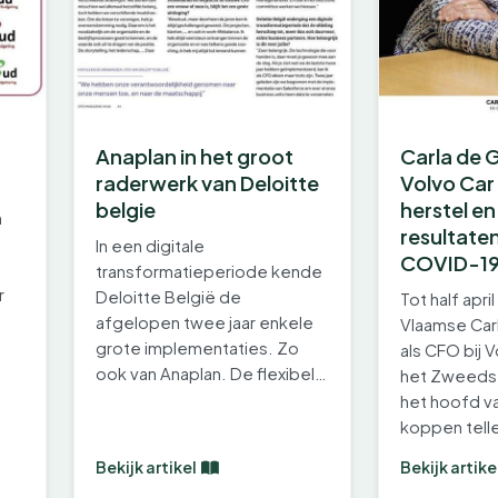
Anaplan in het groot
Carla de 
raderwerk van Deloitte
Volvo Car
belgie
herstel en
n
resultate
In een digitale
COVID-19
transformatieperiode kende
r
Deloitte België de
Tot half apr
afgelopen twee jaar enkele
Vlaamse Car
grote implementaties. Zo
als CFO bij 
ook van Anaplan. De flexibele
het Zweeds
planningssoftware vormt…
het hoofd v
koppen tell
Samen…
Bekijk artikel
Bekijk artike