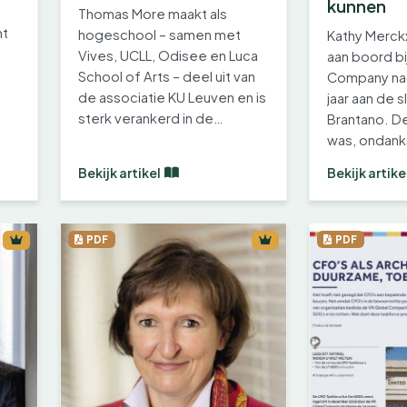
kunnen
Thomas More maakt als
nt
hogeschool – samen met
Kathy Merck
Vives, UCLL, Odisee en Luca
aan boord b
School of Arts – deel uit van
Company nada
de associatie KU Leuven en is
jaar aan de s
sterk verankerd in de
Brantano. 
Antwerpse…
was, ondanks
ervaring…
Bekijk artikel
Bekijk artike
PDF
PDF