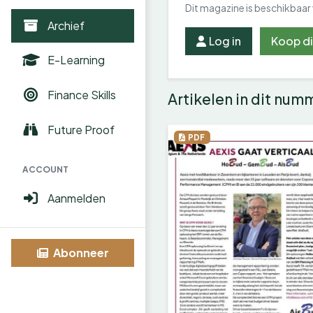
Dit magazine is beschikbaar
Archief
Log in
Koop d
E-Learning
Finance Skills
Artikelen in dit num
Future Proof
PDF
ACCOUNT
Aanmelden
Abonneer