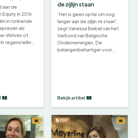
de zijlijn staan
 aan de
 Equity in 2016
“Het is geen optie om nog
ilm in ronkende
langer aan de zijlijn te staan”,
geprezen als
zegt Vanessa Biebel van het
he-Wolves of
Verbond van Belgische
 In tegenstelling
Ondernemingen. De
belangenbehartiger voor
Belgische…
l
Bekijk artikel
PDF