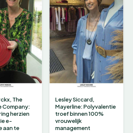
ckx, The
Lesley Siccard,
e Company:
Mayerline: Polyvalentie
ing herzien
troef binnen 100%
ie e-
vrouwelijk
 aan te
management