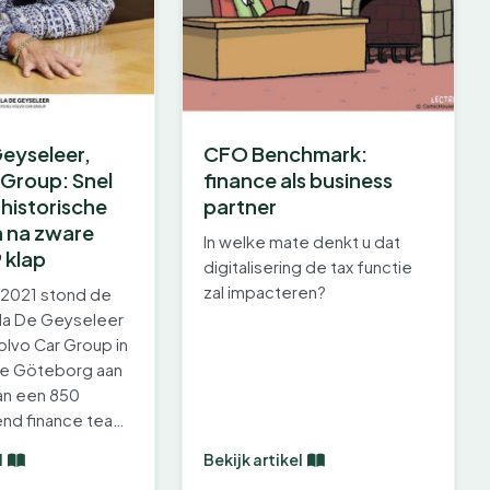
Geyseleer,
CFO Benchmark:
 Group: Snel
finance als business
 historische
partner
n na zware
In welke mate denkt u dat
 klap
digitalisering de tax functie
zal impacteren?
il 2021 stond de
la De Geyseleer
Volvo Car Group in
e Göteborg aan
an een 850
end finance team.
l
Bekijk artikel