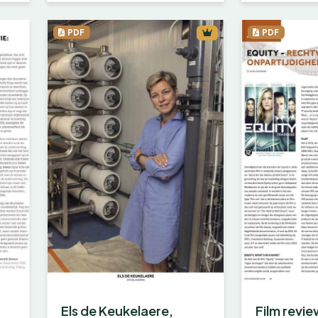
PDF
PDF
Els de Keukelaere,
Film revie