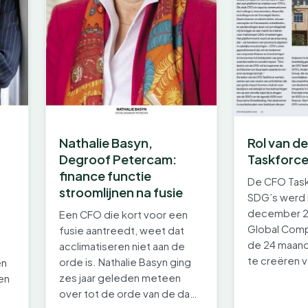
Nathalie Basyn,
Rol van d
Degroof Petercam:
Taskforc
finance functie
De CFO Task
stroomlijnen na fusie
SDG’s werd i
december 2
Een CFO die kort voor een
Global Com
fusie aantreedt, weet dat
de 24 maand
acclimatiseren niet aan de
te creëren v
orde is. Nathalie Basyn ging
en
stelt CFO’s 
zes jaar geleden meteen
 en
over tot de orde van de dag,