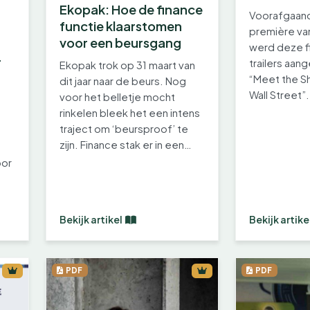
Ekopak: Hoe de finance
Voorafgaand
functie klaarstomen
première van
voor een beursgang
werd deze f
-
trailers aan
Ekopak trok op 31 maart van
n
“Meet the S
dit jaar naar de beurs. Nog
Wall Street”.
voor het belletje mocht
tot wat de…
rinkelen bleek het een intens
traject om ‘beursproof’ te
zijn. Finance stak er in een…
oor
Bekijk artikel
Bekijk artike
PDF
PDF