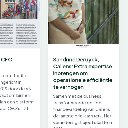
e CFO
Sandrine Deruyck,
e
Callens: Extra expertise
inbrengen om
force for the
operationele efficiëntie
ngericht in
te verhogen
019 door de VN
pact om binnen
Samen met de business
en een platform
transformeerde ook de
oor CFO’s. Dit
finance-afdeling van Callens
in…
de laatste drie jaar sterk. Het
veranderingstraject startte in