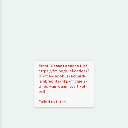
Error: Cannot access file!
https://fm.be/publicaties/2
01-roel-jacobus-eduard-
lambrechts-filip-michiels-
dries-van-damme/artikel-
pdf
Failed to fetch