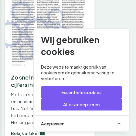
Wij gebruiken
cookies
Deze website maakt gebruik van
cookies om de gebruikerservaring te
Zo snel mogelijk de juiste
verbeteren.
cijfers inkijken
Essentiële cookies
Met zijn software voor rapportering
en financiële consolidatie maakt
Alles accepteren
LucaNet financial controlling voor
het eerst echt gebruiksvriendelijk.
Het uitgangspunt van de tool…
Aanpassen
Bekijk artikel