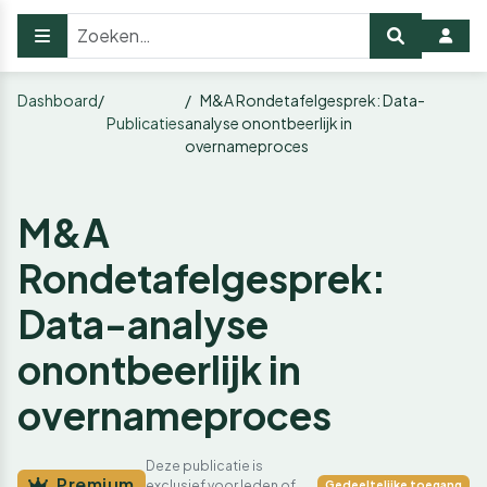
Dashboard
M&A Rondetafelgesprek: Data-
Publicaties
analyse onontbeerlijk in
overnameproces
M&A
Rondetafelgesprek:
Data-analyse
onontbeerlijk in
overnameproces
Deze publicatie is
Premium
exclusief voor leden of
Gedeeltelijke toegang