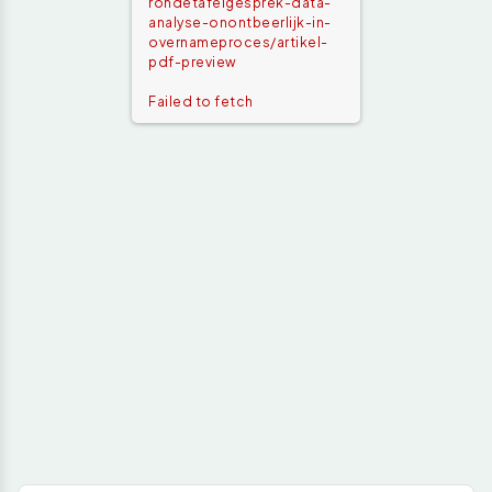
rondetafelgesprek-data-
analyse-onontbeerlijk-in-
overnameproces/artikel-
pdf-preview
Failed to fetch