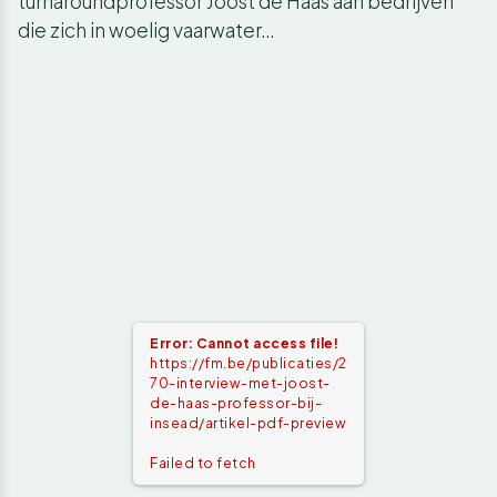
turnaroundprofessor Joost de Haas aan bedrijven
die zich in woelig vaarwater…
Error: Cannot access file!
https://fm.be/publicaties/2
70-interview-met-joost-
de-haas-professor-bij-
insead/artikel-pdf-preview
Failed to fetch