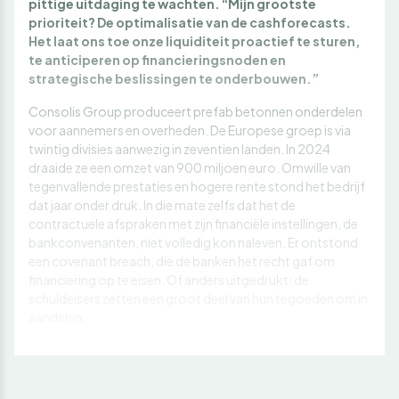
pittige uitdaging te wachten. “Mijn grootste
prioriteit? De optimalisatie van de cashforecasts.
Het laat ons toe onze liquiditeit proactief te sturen,
te anticiperen op financieringsnoden en
strategische beslissingen te onderbouwen.”
Consolis Group produceert prefab betonnen onderdelen
voor aannemers en overheden. De Europese groep is via
twintig divisies aanwezig in zeventien landen. In 2024
draaide ze een omzet van 900 miljoen euro. Omwille van
tegenvallende prestaties en hogere rente stond het bedrijf
dat jaar onder druk. In die mate zelfs dat het de
contractuele afspraken met zijn financiële instellingen, de
bankconvenanten, niet volledig kon naleven. Er ontstond
een covenant breach, die de banken het recht gaf om
financiering op te eisen. Of anders uitgedrukt: de
schuldeisers zetten een groot deel van hun tegoeden om in
aandelen.