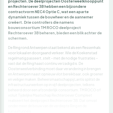
projecten. De deelprojecten Oosterweelknooppunt
en Rechteroever 3B hebben een bijzondere
contractvorm NEC4 Optie C, wat een aparte
dynamiek tussen de bouwheer en de aannemer
creëert. Drie controllers die namens
bouwconsortium TM ROCO deelproject
Rechteroever 3B beheren, bieden een blik achter de
schermen.
De Ring rond Antwerpen staat bekend als een flessenhals
voor lokaal en doorgaand verkeer. Wie de Koekenstad
regelmatig passeert, stelt – met de nodige frustraties –
vast dat de Ring haast continu verzadigd is. De
Oosterweelverbinding moet daar verandering in brengen
en Antwerpen naast opnieuw vlot bereikbaar, ook groener
en veiliger maken. Beheersmaatschappij Lantis splitst de
infrastructuurwerken op in vijf deelprojecten, telkens
beheerd door een afzonderlijk consortium. TM ROCO of
voluit Tijdelijke Maatschap Rechteroever Compleet
realiseert het deelproject Rechteroever 3B. Dat omvat
onder meer de bouw van de verdiepte Ring en de
kanaaltunnels.