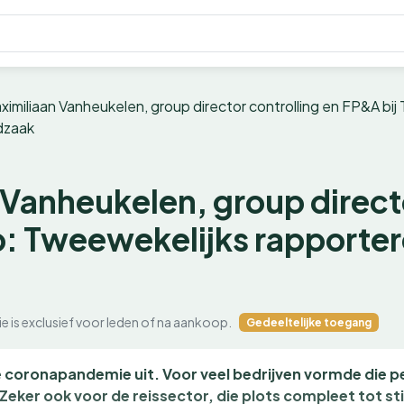
ximiliaan Vanheukelen, group director controlling en FP&A bi
dzaak
 Vanheukelen, group direct
p: Tweewekelijks rapporter
ie is exclusief voor leden of na aankoop.
Gedeeltelijke toegang
de coronapandemie uit. Voor veel bedrijven vormde die p
eker ook voor de reissector, die plots compleet tot s