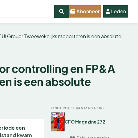
Abonneer
Leden
j TUI Group: Tweewekelijks rapporteren is een absolute
or controlling en FP&A
en is een absolute
ONDERDEEL VAN MAGAZINE
CFO Magazine 272
eriode een
tilstand kwam.