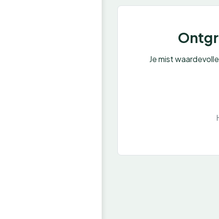
Ontgre
Je mist waardevoll