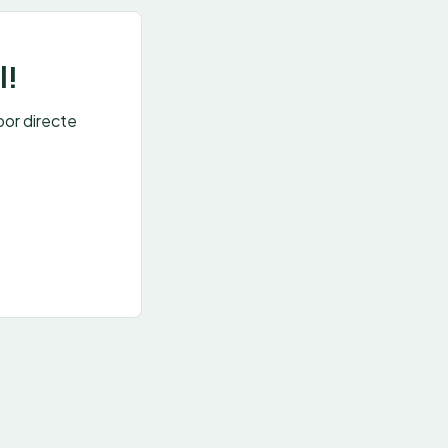
l!
oor directe