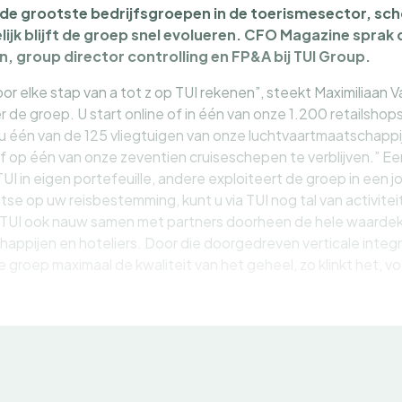
n de grootste bedrijfsgroepen in de toerismesector, sc
lijk blijft de groep snel evolueren. CFO Magazine sprak
, group director controlling en FP&A bij TUI Group.
 voor elke stap van a tot z op TUI rekenen”, steekt Maximiliaan
r de groep. U start online of in één van onze 1.200 retailshops
 één van de 125 vliegtuigen van onze luchtvaartmaatschappij
f op één van onze zeventien cruiseschepen te verblijven.” Ee
I in eigen portefeuille, andere exploiteert de groep in een j
tse op uw reisbestemming, kunt u via TUI nog tal van activite
TUI ook nauw samen met partners doorheen de hele waardek
appijen en hoteliers. Door die doorgedreven verticale integr
roep maximaal de kwaliteit van het geheel, zo klinkt het, v