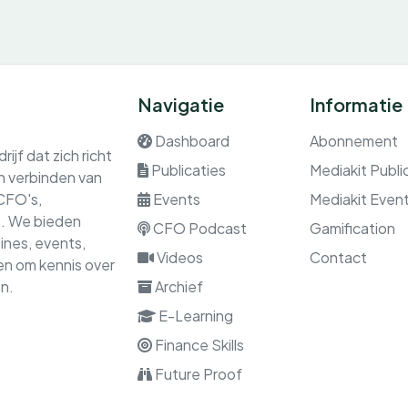
Navigatie
Informatie
Dashboard
Abonnement
ijf dat zich richt
Publicaties
Mediakit Publi
en verbinden van
 CFO's,
Events
Mediakit Even
rs. We bieden
CFO Podcast
Gamification
nes, events,
Videos
Contact
gen om kennis over
n.
Archief
E-Learning
Finance Skills
Future Proof