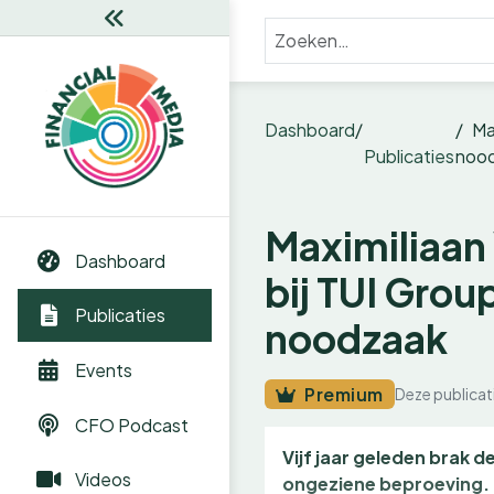
Dashboard
Ma
Publicaties
noo
Maximiliaan
Dashboard
bij TUI Grou
Publicaties
noodzaak
Events
Premium
Deze publicat
CFO Podcast
Vijf jaar geleden brak 
Videos
ongeziene beproeving. Z