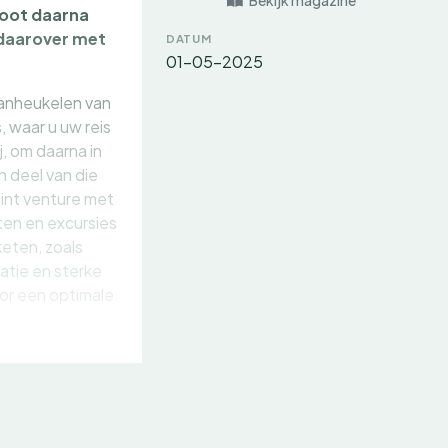
Bekijk magazine
hoot daarna
 daarover met
DATUM
01-05-2025
 Vanheukelen van
, waar u uw reis
, om daarna in
n deel van die
oint venture met
iten en excursies
eten, zoals
atie en sterke
oor een optimale