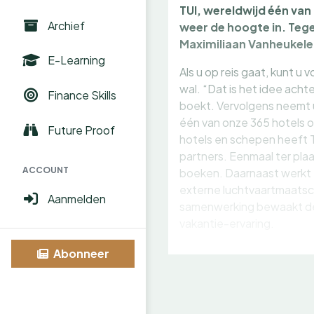
TUI, wereldwijd één va
Archief
weer de hoogte in. Tege
Maximiliaan Vanheukelen
E-Learning
Als u op reis gaat, kunt u
wal. “Dat is het idee achte
Finance Skills
boekt. Vervolgens neemt u
één van onze 365 hotels o
Future Proof
hotels en schepen heeft TU
partners. Eenmaal ter plaa
ACCOUNT
boeken. Daarnaast werkt 
externe luchtvaartmaatsch
Aanmelden
samenwerking bewaakt de g
vakantie-ervaring.
Abonneer