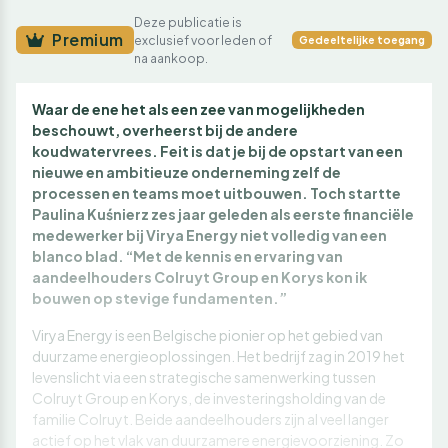
Deze publicatie is
Premium
exclusief voor leden of
Gedeeltelijke toegang
na aankoop.
Waar de ene het als een zee van mogelijkheden
beschouwt, overheerst bij de andere
koudwatervrees. Feit is dat je bij de opstart van een
nieuwe en ambitieuze onderneming zelf de
processen en teams moet uitbouwen. Toch startte
Paulina Kuśnierz zes jaar geleden als eerste financiële
medewerker bij Virya Energy niet volledig van een
blanco blad. “Met de kennis en ervaring van
aandeelhouders Colruyt Group en Korys kon ik
bouwen op stevige fundamenten.”
Virya Energy is een Belgische pionier op het gebied van
duurzame energieoplossingen. Het bedrijf zag in 2019 het
levenslicht via een strategische samenwerking tussen
Colruyt Group en Korys, de investeringsholding van de
familie Colruyt. Beide aandeelhouders zijn al veel langer
actief op het vlak van duurzamere energievoorziening. Zo