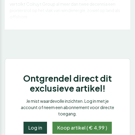
vertolkt Colruyt Group al meer dan twee decennia een
pioniersrol op het vlak van windenergie, zowel op land als
offshore.
Ontgrendel direct dit
exclusieve artikel!
Je mist waardevolle inzichten. Log in met je
account of neem een abonnement voor directe
toegang.
Log in
Koop artikel ( € 4,99 )