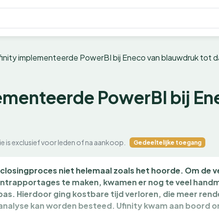
finity implementeerde PowerBI bij Eneco van blauwdruk tot 
lementeerde PowerBI bij En
ie is exclusief voor leden of na aankoop.
Gedeeltelijke toegang
et closingproces niet helemaal zoals het hoorde. Om de v
trapportages te maken, kwamen er nog te veel hand
as. Hierdoor ging kostbare tijd verloren, die meer ren
e analyse kan worden besteed. Ufinity kwam aan boord o