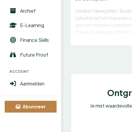
Archief
Liesbet Vaneycken, Busine
schuilde bij het migreren 
aan het manueel overbreng
E-Learning
PowerBI een pak efficiënt
Finance Skills
Future Proof
ACCOUNT
Aanmelden
Ontgre
Je mist waardevoll
Abonneer