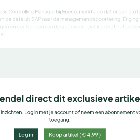
ss Controlling Manager bij Eneco, merkte op dat er een grote 
van de data uit SAP naar de managementrapportering. Er ging v
en en controleren van de gegevens. Dat kon met het juiste 
er.
ndel direct dit exclusieve artike
e inzichten. Log in met je account of neem een abonnement v
toegang.
Log in
Koop artikel ( € 4,99 )