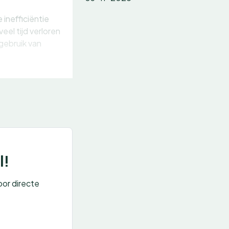
inefficiëntie
eel tijd verloren
gebruik van
l!
oor directe