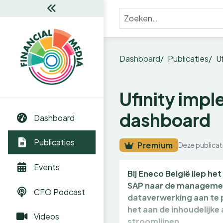
Dashboard
Publicaties
U
Ufinity imp
dashboard
Dashboard
Publicaties
Premium
Deze publicat
Events
Bij Eneco België liep h
SAP naar de managemen
CFO Podcast
dataverwerking aan te p
het aan de inhoudelijk
Videos
stroomlijnen.