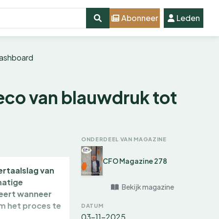
Abonneer
Leden
dashboard
eco van blauwdruk tot
ONDERDEEL VAN MAGAZINE
CFO Magazine 278
ertaalslag van
matige
Bekijk magazine
deert wanneer
m het proces te
DATUM
03-11-2025